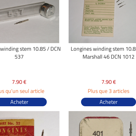
 winding stem 10.85 / DCN
Longines winding stem 10.
537
Marshall 46 DCN 1012
7.90 €
7.90 €
us qu'un seul article
Plus que 3 articles
Acheter
Acheter