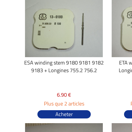
ESA winding stem 9180 9181 9182
ETA w
9183 + Longines 755.2 756.2
Longi
6.90 €
Plus que 2 articles
Acheter