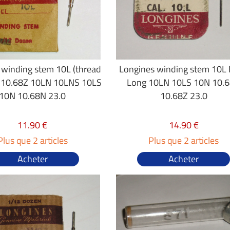
 winding stem 10L (thread
Longines winding stem 10L 
 10.68Z 10LN 10LNS 10LS
Long 10LN 10LS 10N 10.
10N 10.68N 23.0
10.68Z 23.0
11.90 €
14.90 €
Plus que 2 articles
Plus que 2 articles
Acheter
Acheter