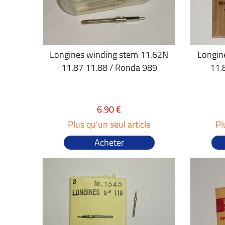
Longines winding stem 11.62N
Longin
11.87 11.88 / Ronda 989
11.
6.90 €
Plus qu'un seul article
Pl
Acheter