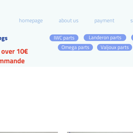
homepage
about us
payment
s
ngs
Landeron parts
IWC parts
Omega parts
Valjoux parts
 over 10€
commande