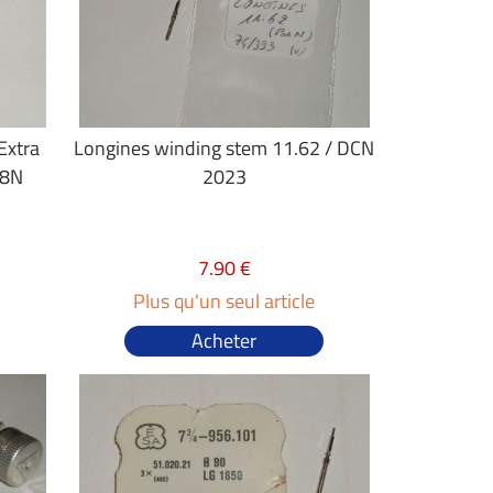
Extra
Longines winding stem 11.62 / DCN
68N
2023
7.90 €
Plus qu'un seul article
Acheter