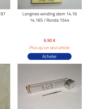
.97
Longines winding stem 14.16
14.16S / Ronda 1544
6.90 €
Plus qu'un seul article
Acheter