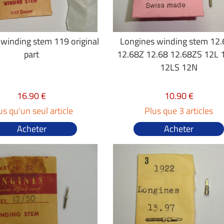
winding stem 119 original
Longines winding stem 12
part
12.68Z 12.68 12.68ZS 12L 
12LS 12N
16.90 €
10.90 €
us qu'un seul article
Plus que 3 articles
Acheter
Acheter