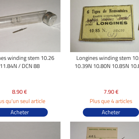
nes winding stem 10.26
Longines winding stem 10
11.84N / DCN 88
10.39N 10.80N 10.85N 10
8.90 €
7.90 €
us qu'un seul article
Plus que 4 articles
Acheter
Acheter