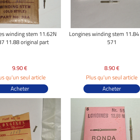
es winding stem 11.62N
Longines winding stem 11.84
87 11.88 original part
571
9.90 €
8.90 €
us qu'un seul article
Plus qu'un seul article
Acheter
Acheter