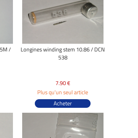
85M /
Longines winding stem 10.86 / DCN
538
7.90 €
Plus qu'un seul article
Acheter