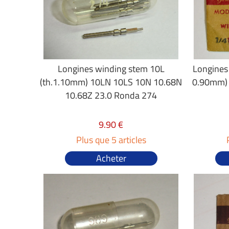
Longines winding stem 10L
Longines
(th.1.10mm) 10LN 10LS 10N 10.68N
0.90mm)
10.68Z 23.0 Ronda 274
9.90 €
Plus que 5 articles
Acheter