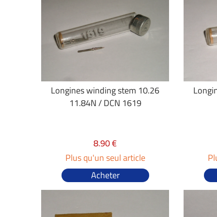
Longines winding stem 10.26
Longi
11.84N / DCN 1619
8.90 €
Plus qu'un seul article
Pl
Acheter