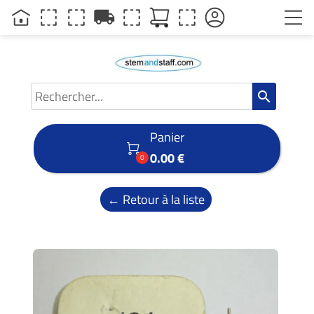
local_shipping
search
Panier

0.00 €
0
← Retour à la liste