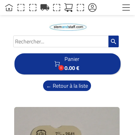
local_shipping
search
Panier

0.00 €
0
← Retour à la liste