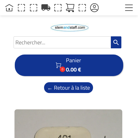
local_shipping
search
Panier

0.00 €
0
← Retour à la liste