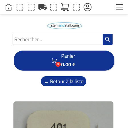
local_shipping
search
Panier

0.00 €
0
← Retour à la liste