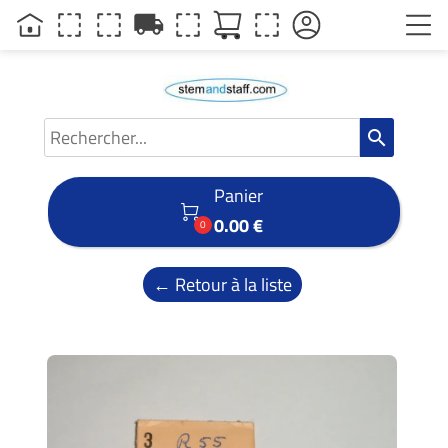
local_shipping
search
Panier

0.00 €
0
← Retour à la liste