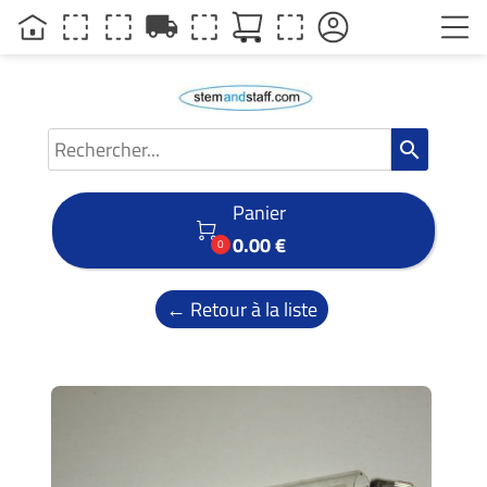
local_shipping
search
Panier

0.00 €
0
← Retour à la liste