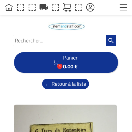
local_shipping
search
Panier

0.00 €
0
← Retour à la liste