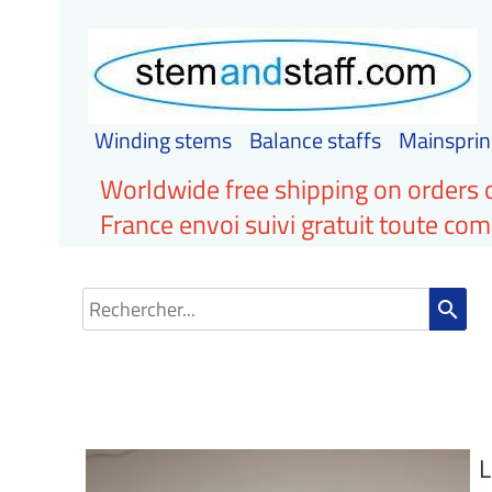
Winding stems
Balance staffs
Mainsprin
Worldwide free shipping on orders 
France envoi suivi gratuit toute c
search
L