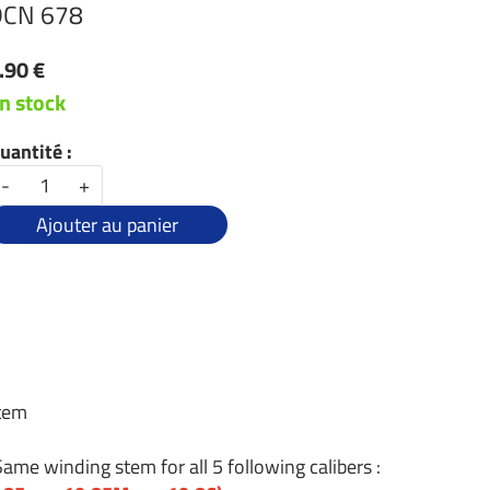
DCN 678
.90 €
n stock
uantité :
-
+
Ajouter au panier
stem
Same winding stem for all 5 following calibers :