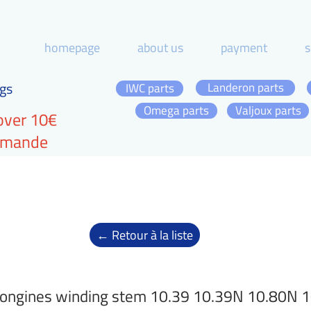
homepage
about us
payment
s
gs
Landeron parts
IWC parts
Omega parts
Valjoux parts
over 10€
ommande
← Retour à la liste
ongines winding stem 10.39 10.39N 10.80N 