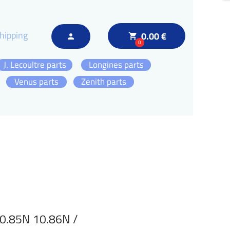
hipping
0.00 €
local_grocery_store
person
0
J. Lecoultre parts
Longines parts
Venus parts
Zenith parts
10.85N 10.86N /