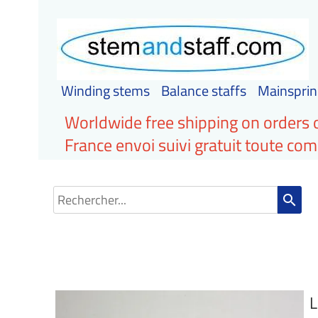
Winding stems
Balance staffs
Mainsprin
Worldwide free shipping on orders 
France envoi suivi gratuit toute c
search
L