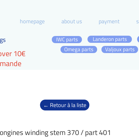
homepage
about us
payment
s
gs
Landeron parts
IWC parts
Omega parts
Valjoux parts
over 10€
ommande
← Retour à la liste
ongines winding stem 370 / part 401