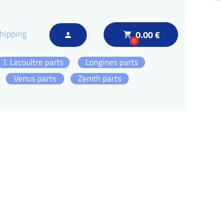
hipping
0.00 €
local_grocery_store
person
0
J. Lecoultre parts
Longines parts
Venus parts
Zenith parts