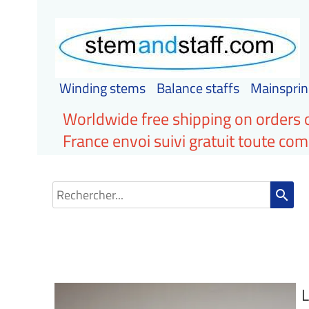
Winding stems
Balance staffs
Mainsprin
Worldwide free shipping on orders 
France envoi suivi gratuit toute c
search
L