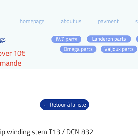
homepage
about us
payment
s
gs
Landeron parts
IWC parts
Omega parts
Valjoux parts
over 10€
ommande
← Retour à la liste
ip winding stem T13 / DCN 832