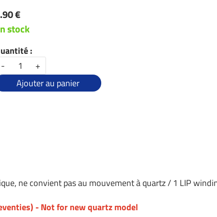
.90 €
n stock
uantité :
-
+
Ajouter au panier
que, ne convient pas au mouvement à quartz / 1 LIP wind
venties) - Not for new quartz model