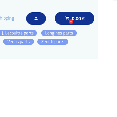
hipping
0.00 €
local_grocery_store
person
0
J. Lecoultre parts
Longines parts
Venus parts
Zenith parts