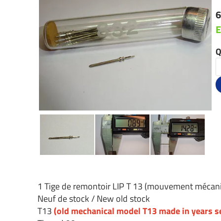
6
E
Q
1 Tige de remontoir LIP T 13 (mouvement mécani
Neuf de stock / New old stock
T13
(old mechanical model T13 made in years se