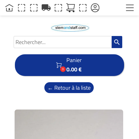
local_shipping
search
Panier

0.00 €
0
← Retour à la liste