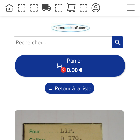
local_shipping
search
Panier

0.00 €
0
← Retour à la liste