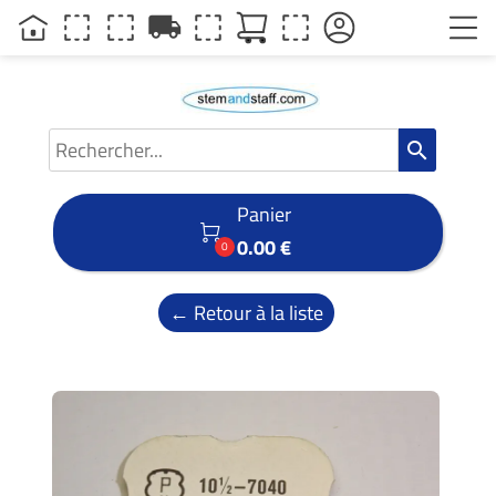
local_shipping
search
Panier

0.00 €
0
← Retour à la liste