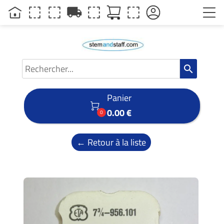
local_shipping
search
Panier

0.00 €
0
← Retour à la liste