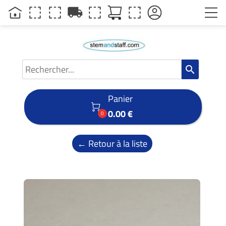
local_shipping
search
Panier

0.00 €
0
← Retour à la liste