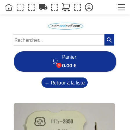
local_shipping
search
Panier

0.00 €
0
← Retour à la liste