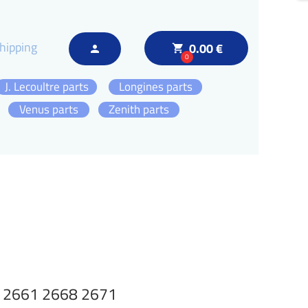
hipping
0.00 €
local_grocery_store
person
0
J. Lecoultre parts
Longines parts
Venus parts
Zenith parts
8 2661 2668 2671