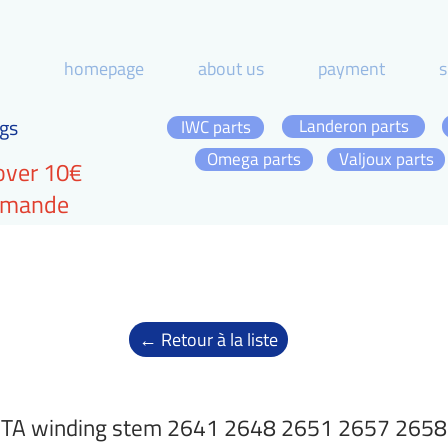
homepage
about us
payment
s
gs
Landeron parts
IWC parts
Omega parts
Valjoux parts
over 10€
ommande
← Retour à la liste
TA winding stem 2641 2648 2651 2657 265