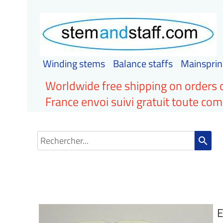
Winding stems
Balance staffs
Mainsprin
Worldwide free shipping on orders 
France envoi suivi gratuit toute c
search
E