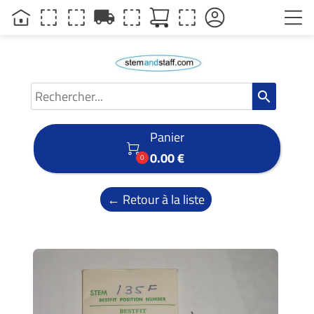
local_shipping
search
Panier

0.00 €
0
← Retour à la liste