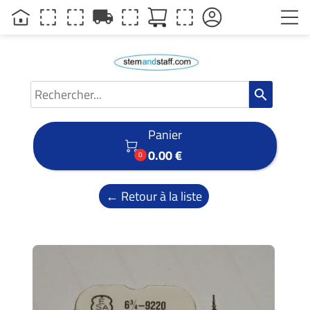
local_shipping
search
Panier

0.00 €
0
← Retour à la liste