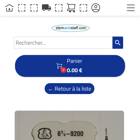
local_shipping
search
Panier

0.00 €
0
← Retour à la liste