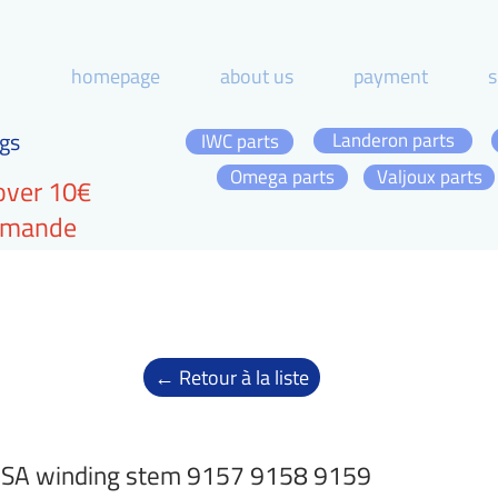
homepage
about us
payment
s
gs
Landeron parts
IWC parts
Omega parts
Valjoux parts
over 10€
ommande
← Retour à la liste
SA winding stem 9157 9158 9159