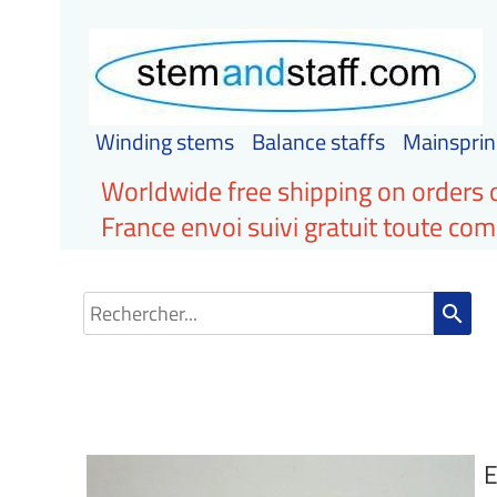
Winding stems
Balance staffs
Mainsprin
Worldwide free shipping on orders 
France envoi suivi gratuit toute c
search
E