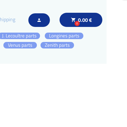
hipping
0.00 €
local_grocery_store
person
0
J. Lecoultre parts
Longines parts
Venus parts
Zenith parts