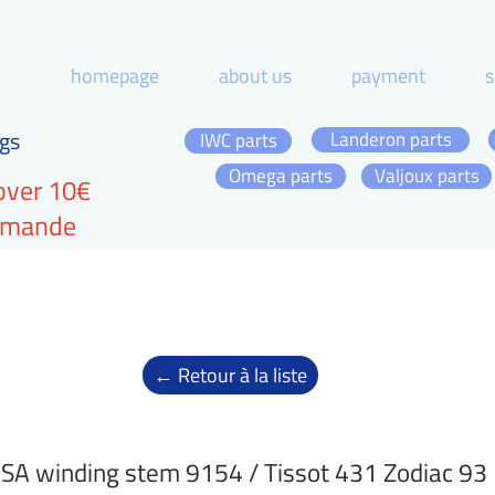
homepage
about us
payment
s
gs
Landeron parts
IWC parts
Omega parts
Valjoux parts
over 10€
ommande
← Retour à la liste
SA winding stem 9154 / Tissot 431 Zodiac 93