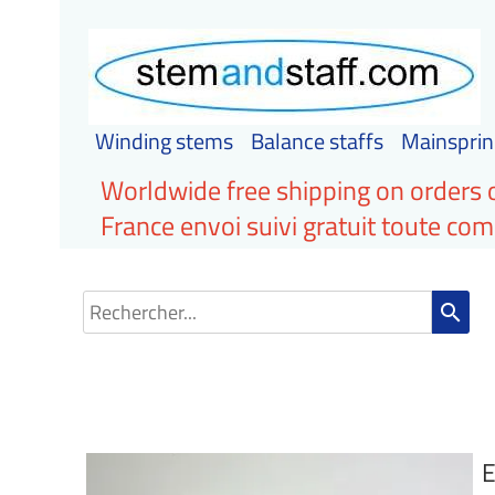
Winding stems
Balance staffs
Mainsprin
Worldwide free shipping on orders 
France envoi suivi gratuit toute c
search
E