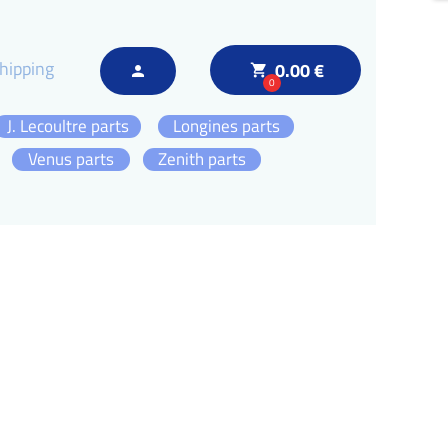
hipping
0.00 €
local_grocery_store
person
0
J. Lecoultre parts
Longines parts
Venus parts
Zenith parts