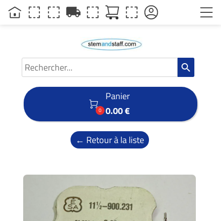
local_shipping
search
Panier

0.00 €
0
← Retour à la liste