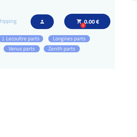
hipping
0.00 €
local_grocery_store
person
0
J. Lecoultre parts
Longines parts
Venus parts
Zenith parts