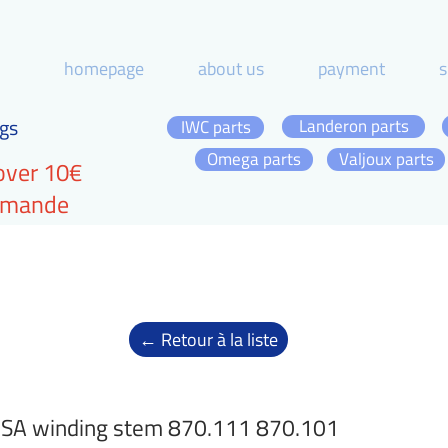
homepage
about us
payment
s
gs
Landeron parts
IWC parts
Omega parts
Valjoux parts
over 10€
ommande
← Retour à la liste
SA winding stem 870.111 870.101