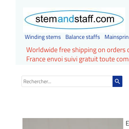
Winding stems
Balance staffs
Mainsprin
Worldwide free shipping on orders 
France envoi suivi gratuit toute c
search
E