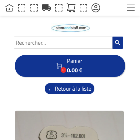
local_shipping
search
Panier

0.00 €
0
← Retour à la liste