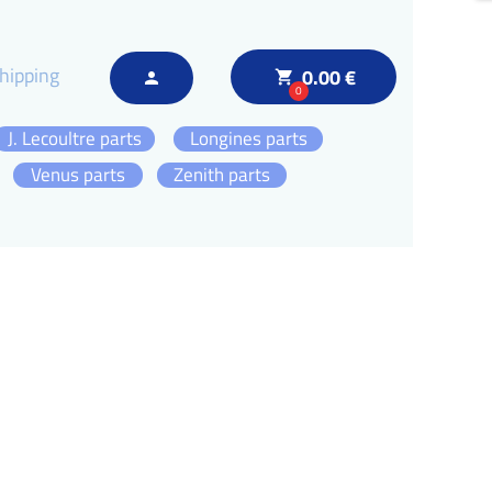
hipping
0.00 €
local_grocery_store
person
0
J. Lecoultre parts
Longines parts
Venus parts
Zenith parts