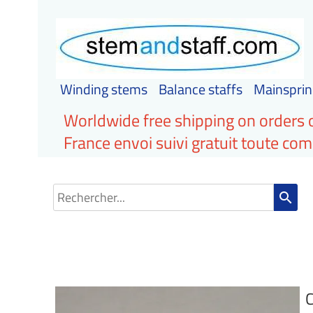
Winding stems
Balance staffs
Mainsprin
Worldwide free shipping on orders 
France envoi suivi gratuit toute c
search
C