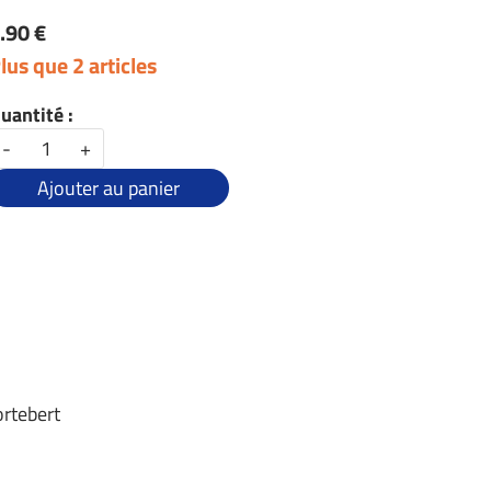
.90 €
lus que 2 articles
uantité :
-
+
Ajouter au panier
ortebert