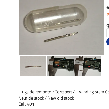
6
P
Q
1 tige de remontoir Cortebert / 1 winding stem C
Neuf de stock / New old stock
Cal : 401