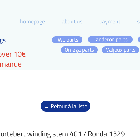
homepage
about us
payment
s
gs
Landeron parts
IWC parts
Omega parts
Valjoux parts
over 10€
ommande
← Retour à la liste
ortebert winding stem 401 / Ronda 1329