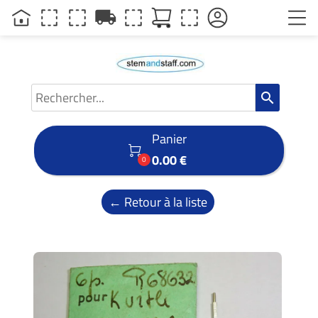
local_shipping
search
Panier

0.00 €
0
← Retour à la liste