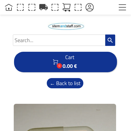
local_shipping
search
Cart

0.00 €
0
← Back to list