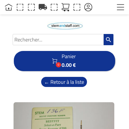
local_shipping
search
Panier

0.00 €
0
← Retour à la liste