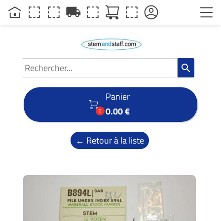
local_shipping
search
Panier

0.00 €
0
← Retour à la liste