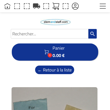
local_shipping
search
Panier

0.00 €
0
← Retour à la liste