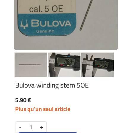
Bulova winding stem 5OE
5.90 €
Plus qu'un seul article
-
+