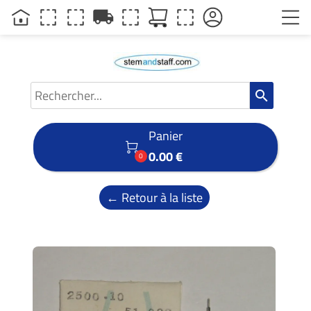
local_shipping
search
Panier

0.00 €
0
← Retour à la liste