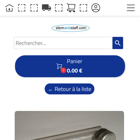
local_shipping
search
Panier

0.00 €
0
← Retour à la liste