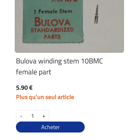
Bulova winding stem 10BMC
female part
5.90 €
Plus qu'un seul article
-
+
Acheter