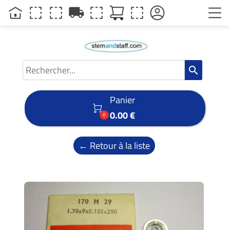
local_shipping
search
Panier

0.00 €
0
← Retour à la liste