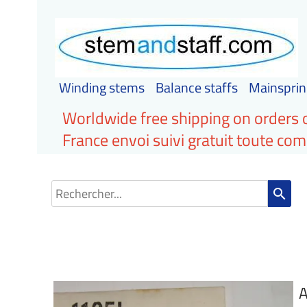
Winding stems
Balance staffs
Mainsprin
Worldwide free shipping on orders 
France envoi suivi gratuit toute c
search
A