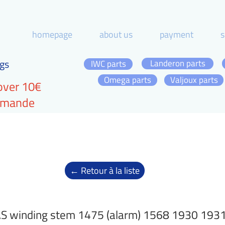
homepage
about us
payment
s
gs
Landeron parts
IWC parts
Omega parts
Valjoux parts
over 10€
ommande
← Retour à la liste
S winding stem 1475 (alarm) 1568 1930 193