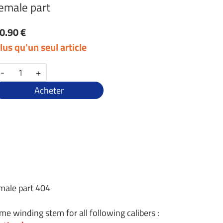
emale part
0.90 €
lus qu'un seul article
-
+
Acheter
emale part 404
me winding stem for all following calibers :