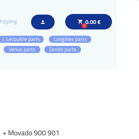
hipping
0.00 €
local_grocery_store
person
0
J. Lecoultre parts
Longines parts
Venus parts
Zenith parts
1 + Movado 900 901