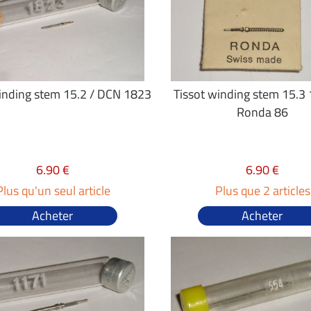
inding stem 15.2 / DCN 1823
Tissot winding stem 15.3 
Ronda 86
6.90 €
6.90 €
Plus qu'un seul article
Plus que 2 articles
Acheter
Acheter