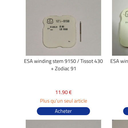
ESA winding stem 9150 / Tissot 430
ESA win
+ Zodiac 91
11.90 €
Plus qu'un seul article
Acheter