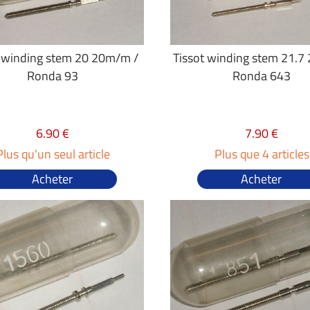
t winding stem 20 20m/m /
Tissot winding stem 21.7 
Ronda 93
Ronda 643
6.90 €
7.90 €
Plus qu'un seul article
Plus que 4 articles
Acheter
Acheter