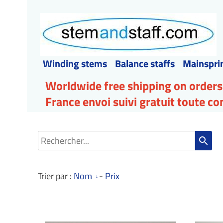
Winding stems
Balance staffs
Mainspri
Worldwide free shipping on orders
France envoi suivi gratuit toute 
search
Trier par :
Nom
-
Prix