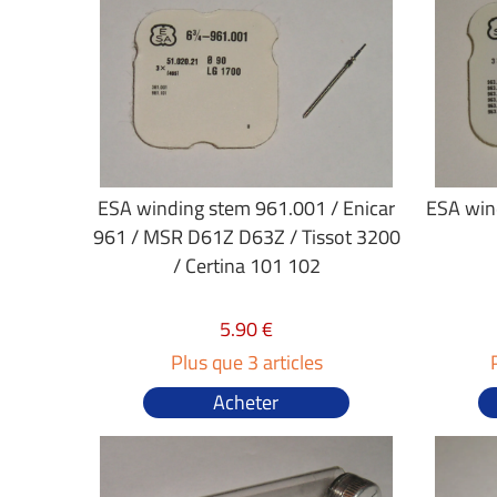
ESA winding stem 961.001 / Enicar
ESA wind
961 / MSR D61Z D63Z / Tissot 3200
/ Certina 101 102
5.90 €
Plus que 3 articles
Acheter