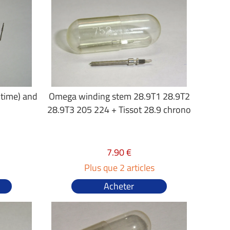
time) and
Omega winding stem 28.9T1 28.9T2
28.9T3 205 224 + Tissot 28.9 chrono
7.90 €
Plus que 2 articles
Acheter