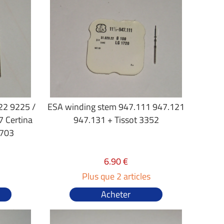
22 9225 /
ESA winding stem 947.111 947.121
7 Certina
947.131 + Tissot 3352
 703
6.90 €
Plus que 2 articles
Acheter