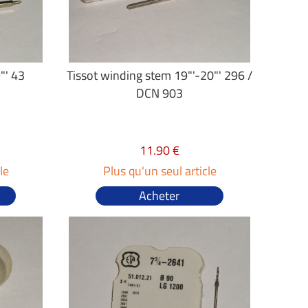
"' 43
Tissot winding stem 19"'-20"' 296 /
DCN 903
11.90 €
le
Plus qu'un seul article
Acheter