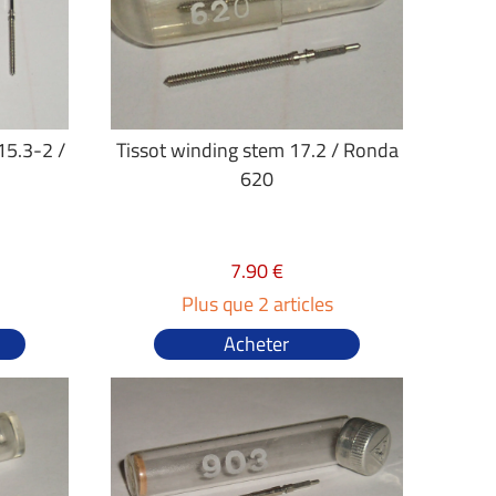
15.3-2 /
Tissot winding stem 17.2 / Ronda
620
7.90 €
Plus que 2 articles
Acheter