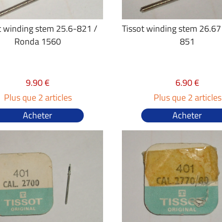
t winding stem 25.6-821 /
Tissot winding stem 26.67
Ronda 1560
851
9.90 €
6.90 €
Plus que 2 articles
Plus que 2 articles
Acheter
Acheter