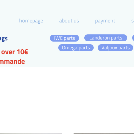
homepage
about us
payment
s
ngs
Landeron parts
IWC parts
Omega parts
Valjoux parts
 over 10€
commande