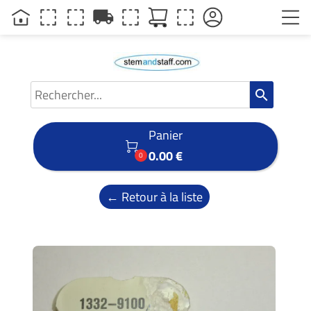
local_shipping
search
Panier

0.00 €
0
← Retour à la liste