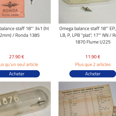
alance staff 18"' 341 (ht
Omega balance staff 18"' EP,
22mm) / Ronda 1385
LB, P, LPB "plat", 17"' NN / 
1870 Flume U225
27.90 €
11.90 €
us qu'un seul article
Plus que 2 articles
Acheter
Acheter