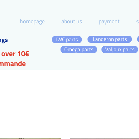
homepage
about us
payment
s
ngs
Landeron parts
IWC parts
Omega parts
Valjoux parts
 over 10€
commande