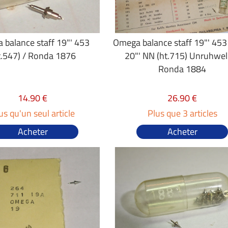
balance staff 19"' 453
Omega balance staff 19"' 453 
t.547) / Ronda 1876
20"' NN (ht.715) Unruhwell
Ronda 1884
14.90 €
26.90 €
us qu'un seul article
Plus que 3 articles
Acheter
Acheter