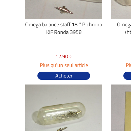
Omega balance staff 18''' P chrono
Omega 
KIF Ronda 3958
(h
12.90 €
Plus qu'un seul article
Pl
Acheter