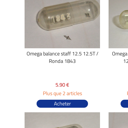
Omega balance staff 12.5 12.5T /
Omega b
Ronda 1843
12
5.90 €
Plus que 2 articles
Acheter