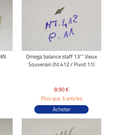
 NN
Omega balance staff 13''' Vieux
Souverain (ht.412 / Pivot 11)
8.90 €
Plus que 3 articles
Acheter