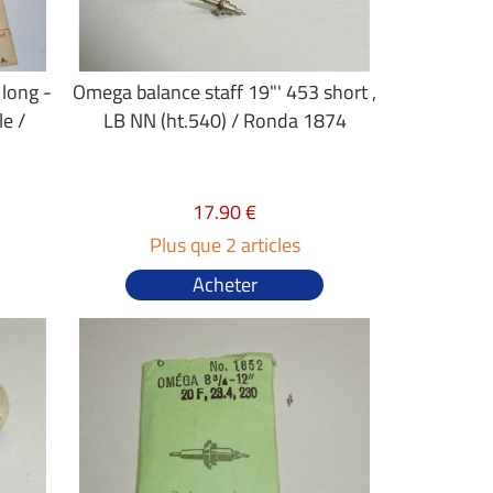
long -
Omega balance staff 19"' 453 short ,
e /
LB NN (ht.540) / Ronda 1874
17.90 €
Plus que 2 articles
Acheter