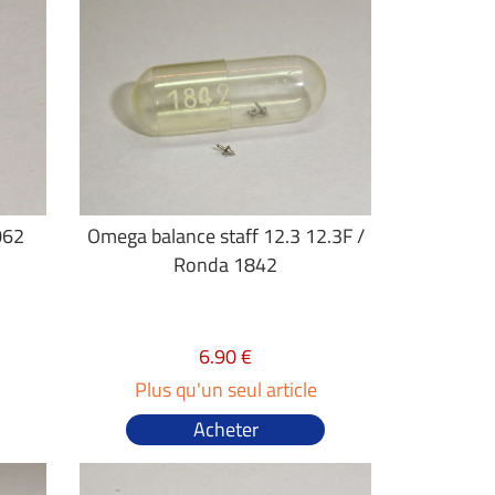
062
Omega balance staff 12.3 12.3F /
Ronda 1842
6.90 €
Plus qu'un seul article
Acheter