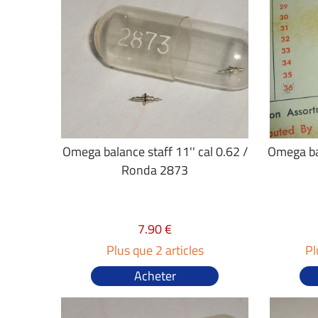
Omega balance staff 11'' cal 0.62 /
Omega ba
Ronda 2873
7.90 €
Plus que 2 articles
Pl
Acheter