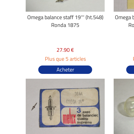
Omega balance staff 19''' (ht.548)
Omega ba
Ronda 1875
Ro
27.90 €
Plus que 5 articles
Acheter