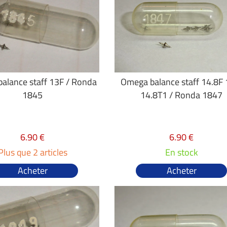
alance staff 13F / Ronda
Omega balance staff 14.8F 
1845
14.8T1 / Ronda 1847
6.90 €
6.90 €
Plus que 2 articles
En stock
Acheter
Acheter