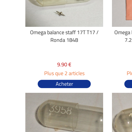
Omega balance staff 17T T17 /
Omega b
Ronda 1848
7.
9.90 €
Plus que 2 articles
Pl
Acheter