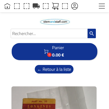
local_shipping
search
Panier

0.00 €
0
← Retour à la liste