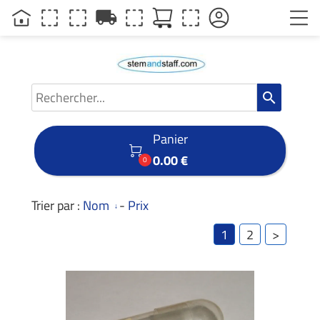
local_shipping
search
Panier

0.00 €
0
Trier par :
Nom
-
Prix
1
2
>