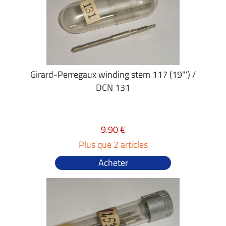
Girard-Perregaux winding stem 117 (19"') /
DCN 131
9.90 €
Plus que 2 articles
Acheter