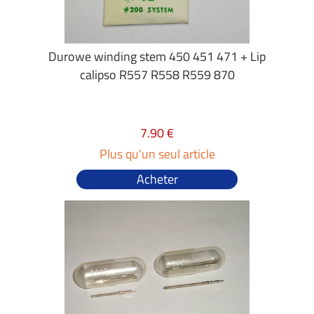
Durowe winding stem 450 451 471 + Lip
calipso R557 R558 R559 870
7.90 €
Plus qu'un seul article
Acheter