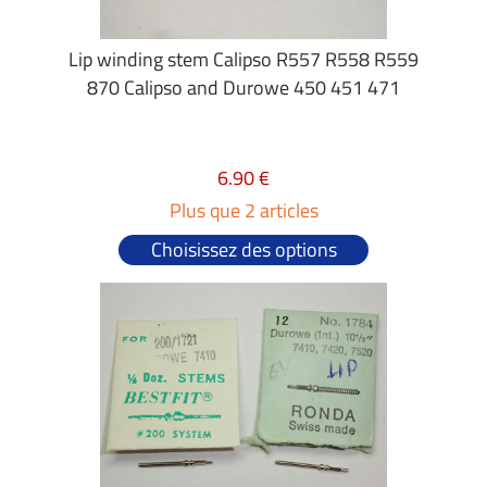
Lip winding stem Calipso R557 R558 R559
870 Calipso and Durowe 450 451 471
6.90 €
Plus que 2 articles
Choisissez des options