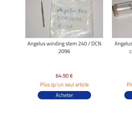
Angelus winding stem 240 / DCN
Angelus
2096
c
64.90 €
Plus qu'un seul article
Pl
Acheter