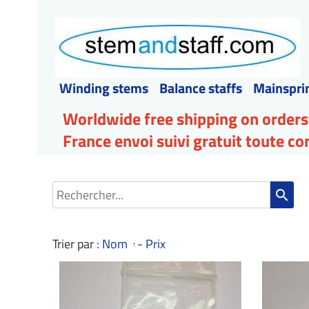
Winding stems
Balance staffs
Mainspri
Worldwide free shipping on orders
France envoi suivi gratuit toute 
search
Trier par :
Nom
-
Prix