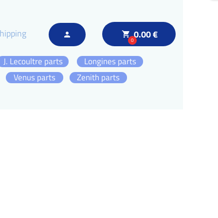
hipping
0.00 €
local_grocery_store
person
0
J. Lecoultre parts
Longines parts
Venus parts
Zenith parts