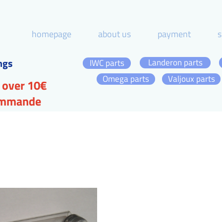
homepage
about us
payment
s
ngs
Landeron parts
IWC parts
Omega parts
Valjoux parts
 over 10€
commande